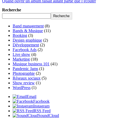
Quand ouvrir un album faisait autant partie que l’écouter
Recherche
Recherche
Band management
(8)
Bands & Musique
(11)
Booking
(3)
Design graphique
(2)
Développement
(2)
Facebook Ads
(2)
Live show
(4)
Marketing
(18)
Musique business 101
(41)
Pandemic Jams
(1)
Photographie
(2)
Réseaux sociaux
(5)
Show review
(1)
WordPress
(1)
Email
Facebook
Instagram
RSS Feed
SoundCloud