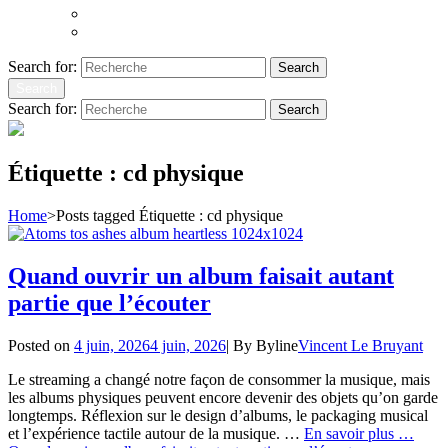
Atoms to Ashes
Hopeland
Search for:
Search
Search
Search for:
Search
Étiquette :
cd physique
Home
>
Posts tagged
Étiquette :
cd physique
Quand ouvrir un album faisait autant
partie que l’écouter
Posted on
4 juin, 2026
4 juin, 2026
|
By
Byline
Vincent Le Bruyant
Le streaming a changé notre façon de consommer la musique, mais
les albums physiques peuvent encore devenir des objets qu’on garde
longtemps. Réflexion sur le design d’albums, le packaging musical
et l’expérience tactile autour de la musique. …
En savoir plus …