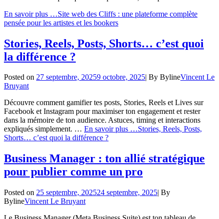
En savoir plus …
Site web des Cliffs : une plateforme complète
pensée pour les artistes et les bookers
Stories, Reels, Posts, Shorts… c’est quoi
la différence ?
Posted on
27 septembre, 2025
9 octobre, 2025
|
By
Byline
Vincent Le
Bruyant
Découvre comment gamifier tes posts, Stories, Reels et Lives sur
Facebook et Instagram pour maximiser ton engagement et rester
dans la mémoire de ton audience. Astuces, timing et interactions
expliqués simplement. …
En savoir plus …
Stories, Reels, Posts,
Shorts… c’est quoi la différence ?
Business Manager : ton allié stratégique
pour publier comme un pro
Posted on
25 septembre, 2025
24 septembre, 2025
|
By
Byline
Vincent Le Bruyant
Le Business Manager (Meta Business Suite) est ton tableau de