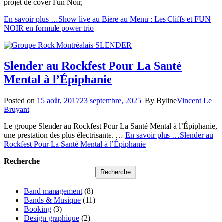
projet de cover Fun Noir,
En savoir plus …
Show live au Bière au Menu : Les Cliffs et FUN
NOIR en formule power trio
Slender au Rockfest Pour La Santé
Mental à l’Épiphanie
Posted on
15 août, 2017
23 septembre, 2025
|
By
Byline
Vincent Le
Bruyant
Le groupe Slender au Rockfest Pour La Santé Mental à l’Épiphanie,
une prestation des plus électrisante. …
En savoir plus …
Slender au
Rockfest Pour La Santé Mental à l’Épiphanie
Recherche
Recherche
Band management
(8)
Bands & Musique
(11)
Booking
(3)
Design graphique
(2)