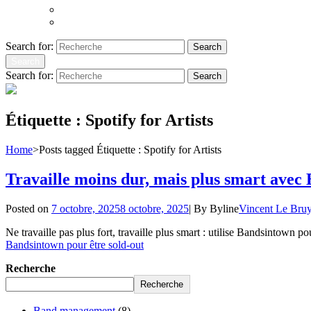
Atoms to Ashes
Hopeland
Search for:
Search
Search
Search for:
Search
Étiquette :
Spotify for Artists
Home
>
Posts tagged
Étiquette :
Spotify for Artists
Travaille moins dur, mais plus smart avec
Posted on
7 octobre, 2025
8 octobre, 2025
|
By
Byline
Vincent Le Bru
Ne travaille pas plus fort, travaille plus smart : utilise Bandsintown 
Bandsintown pour être sold-out
Recherche
Recherche
Band management
(8)