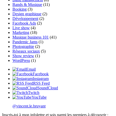
Bands & Musique
(11)
Booking
(3)
Design graphique
(2)
Développement
(2)
Facebook Ads
(2)
Live show
(4)
Marketing
(18)
Musique business 101
(41)
Pandemic Jams
(1)
Photographie
(2)
Réseaux sociaux
(5)
Show review
(1)
WordPress
(1)
Email
Facebook
Instagram
RSS Feed
SoundCloud
Twitch
YouTube
@vincent.le.bruyant
Inscris-toi à mon infolettre et sois parmi les premiers à découvrir :