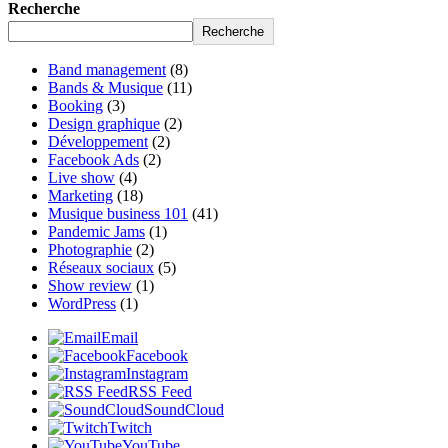
Recherche
Recherche
Band management
(8)
Bands & Musique
(11)
Booking
(3)
Design graphique
(2)
Développement
(2)
Facebook Ads
(2)
Live show
(4)
Marketing
(18)
Musique business 101
(41)
Pandemic Jams
(1)
Photographie
(2)
Réseaux sociaux
(5)
Show review
(1)
WordPress
(1)
Email
Facebook
Instagram
RSS Feed
SoundCloud
Twitch
YouTube