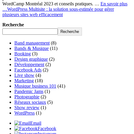
WordCamp Montréal 2023 et conseils pratiques. …
En savoir plus
…
WordPress Multisite : la solution sous-estimée pour gérer
plusieurs sites web efficacement
Recherche
Recherche
Band management
(8)
Bands & Musique
(11)
Booking
(3)
Design graphique
(2)
Développement
(2)
Facebook Ads
(2)
Live show
(4)
Marketing
(18)
Musique business 101
(41)
Pandemic Jams
(1)
Photographie
(2)
Réseaux sociaux
(5)
Show review
(1)
WordPress
(1)
Email
Facebook
Instagram