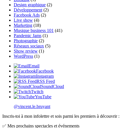
Design graphique
(2)
Développement
(2)
Facebook Ads
(2)
Live show
(4)
Marketing
(18)
Musique business 101
(41)
Pandemic Jams
(1)
Photographie
(2)
Réseaux sociaux
(5)
Show review
(1)
WordPress
(1)
Email
Facebook
Instagram
RSS Feed
SoundCloud
Twitch
YouTube
@vincent.le.bruyant
Inscris-toi à mon infolettre et sois parmi les premiers à découvrir :
✅ Mes prochains spectacles et événements