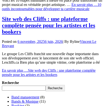
Voici les 10 étapes minimales à mettre en place pour transformer un
projet musical en véritable projet artistique. …
En savoir plus …
10
outils incontournables pour développer ta carrière musicale
Site web des Cliffs : une plateforme
complète pensée pour les artistes et les
bookers
Posted on
6 novembre, 2025
6 juin, 2026
|
By
Byline
Vincent Le
Bruyant
Le groupe Les Cliffs franchit une nouvelle étape importante dans
son développement avec le lancement de son site web officiel.
Lescliffs.ca Bien plus qu’une simple vitrine, cette plateforme a été
En savoir plus …
Site web des Cliffs : une plateforme complète
pensée pour les artistes et les bookers
Recherche
Recherche
Band management
(8)
Bands & Musique
(11)
Booking
(3)