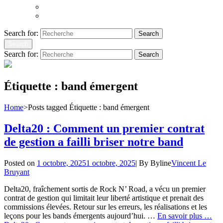
Atoms to Ashes
Hopeland
Search for:
Search
Search
Search for:
Search
Étiquette :
band émergent
Home
>
Posts tagged
Étiquette :
band émergent
Delta20 : Comment un premier contrat
de gestion a failli briser notre band
Posted on
1 octobre, 2025
1 octobre, 2025
|
By
Byline
Vincent Le
Bruyant
Delta20, fraîchement sortis de Rock N’ Road, a vécu un premier
contrat de gestion qui limitait leur liberté artistique et prenait des
commissions élevées. Retour sur les erreurs, les réalisations et les
leçons pour les bands émergents aujourd’hui. …
En savoir plus …