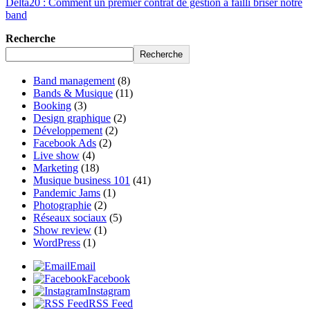
Delta20 : Comment un premier contrat de gestion a failli briser notre
band
Recherche
Recherche
Band management
(8)
Bands & Musique
(11)
Booking
(3)
Design graphique
(2)
Développement
(2)
Facebook Ads
(2)
Live show
(4)
Marketing
(18)
Musique business 101
(41)
Pandemic Jams
(1)
Photographie
(2)
Réseaux sociaux
(5)
Show review
(1)
WordPress
(1)
Email
Facebook
Instagram
RSS Feed