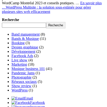
WordCamp Montréal 2023 et conseils pratiques. …
En savoir plus
…
WordPress Multisite : la solution sous-estimée pour gérer
plusieurs sites web efficacement
Recherche
Recherche
Band management
(8)
Bands & Musique
(11)
Booking
(3)
Design graphique
(2)
Développement
(2)
Facebook Ads
(2)
Live show
(4)
Marketing
(18)
Musique business 101
(41)
Pandemic Jams
(1)
Photographie
(2)
Réseaux sociaux
(5)
Show review
(1)
WordPress
(1)
Email
Facebook
Instagram