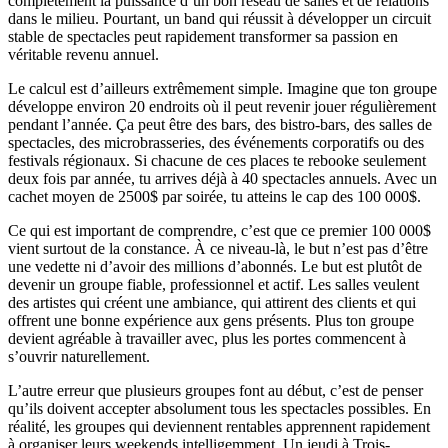
complètement la puissance d’un bon réseau de salles et de relations
dans le milieu. Pourtant, un band qui réussit à développer un circuit
stable de spectacles peut rapidement transformer sa passion en
véritable revenu annuel.
Le calcul est d’ailleurs extrêmement simple. Imagine que ton groupe
développe environ 20 endroits où il peut revenir jouer régulièrement
pendant l’année. Ça peut être des bars, des bistro-bars, des salles de
spectacles, des microbrasseries, des événements corporatifs ou des
festivals régionaux. Si chacune de ces places te rebooke seulement
deux fois par année, tu arrives déjà à 40 spectacles annuels. Avec un
cachet moyen de 2500$ par soirée, tu atteins le cap des 100 000$.
Ce qui est important de comprendre, c’est que ce premier 100 000$
vient surtout de la constance. À ce niveau-là, le but n’est pas d’être
une vedette ni d’avoir des millions d’abonnés. Le but est plutôt de
devenir un groupe fiable, professionnel et actif. Les salles veulent
des artistes qui créent une ambiance, qui attirent des clients et qui
offrent une bonne expérience aux gens présents. Plus ton groupe
devient agréable à travailler avec, plus les portes commencent à
s’ouvrir naturellement.
L’autre erreur que plusieurs groupes font au début, c’est de penser
qu’ils doivent accepter absolument tous les spectacles possibles. En
réalité, les groupes qui deviennent rentables apprennent rapidement
à organiser leurs weekends intelligemment. Un jeudi à Trois-