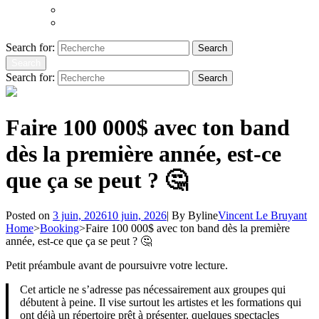
Atoms to Ashes
Hopeland
Search for:
Search
Search
Search for:
Search
Faire 100 000$ avec ton band
dès la première année, est-ce
que ça se peut ? 🤔
Posted on
3 juin, 2026
10 juin, 2026
|
By
Byline
Vincent Le Bruyant
Home
>
Booking
>
Faire 100 000$ avec ton band dès la première
année, est-ce que ça se peut ? 🤔
Petit préambule avant de poursuivre votre lecture.
Cet article ne s’adresse pas nécessairement aux groupes qui
débutent à peine. Il vise surtout les artistes et les formations qui
ont déjà un répertoire prêt à présenter, quelques spectacles